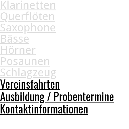
Klarinetten
Querflöten
Saxophone
Bässe
Hörner
Posaunen
Schlagzeug
Vereinsfahrten
Ausbildung / Probentermine
Kontaktinformationen