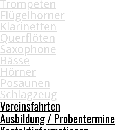
Trompeten
Flügelhörner
Klarinetten
Querflöten
Saxophone
Bässe
Hörner
Posaunen
Schlagzeug
Vereinsfahrten
Ausbildung / Probentermine